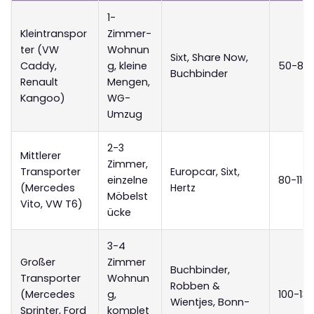
1-
Kleintranspor
Zimmer-
ter (VW
Wohnun
Sixt, Share Now,
Caddy,
g, kleine
50-80
Buchbinder
Renault
Mengen,
Kangoo)
WG-
Umzug
2-3
Mittlerer
Zimmer,
Transporter
Europcar, Sixt,
einzelne
80-110
(Mercedes
Hertz
Möbelst
Vito, VW T6)
ücke
3-4
Großer
Zimmer
Buchbinder,
Transporter
Wohnun
Robben &
(Mercedes
g,
100-13
Wientjes, Bonn-
Sprinter, Ford
komplet