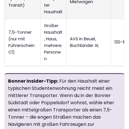
Mietwagen
Transit)
ter
Haushalt
Großer
7,5-Tonner
Haushalt
(nur mit
, Haus,
AVS in Beuel,
130-18
Führerschein
mehrere
Buchbinder XL
C1)
Persone
n
Bonner Insider-Tipp:
Für den Haushalt einer
typischen Studentenwohnung reicht meist ein
mittlerer Transporter. Wenn du in der Bonner
Südstadt oder Poppelsdorf wohnst, wähle eher
einen mittelgroßen Transporter als einen 7,5-
Tonner – die engen Straßen machen das
Navigieren mit großen Fahrzeugen zur