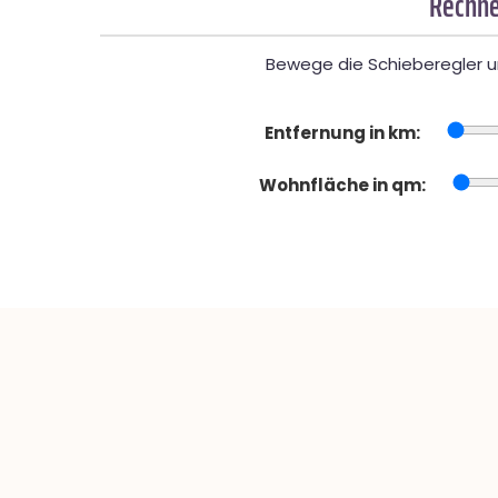
Rechne
Bewege die Schieberegler un
Entfernung in km:
Wohnfläche in qm: