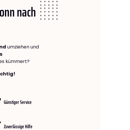
Bonn nach
and
umziehen und
s
lles kümmert?
ichtig!
Günstiger Service
Zuverlässige Hilfe