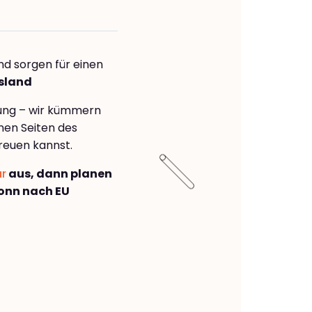
nd sorgen für einen
usland
rung – wir kümmern
önen Seiten des
reuen kannst.
ar
aus, dann planen
onn nach EU