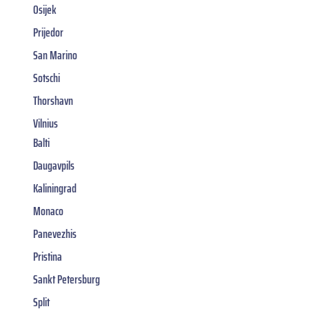
Osijek
Prijedor
San Marino
Sotschi
Thorshavn
Vilnius
Balti
Daugavpils
Kaliningrad
Monaco
Panevezhis
Pristina
Sankt Petersburg
Split