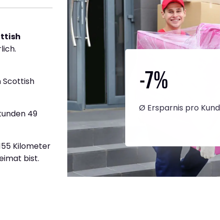
ttish
lich.
-7
%
 Scottish
Ø Ersparnis pro Kun
Stunden 49
.155 Kilometer
eimat bist.