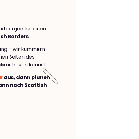
nd sorgen für einen
ish Borders
rung – wir kümmern
önen Seiten des
ders
freuen kannst.
ar
aus, dann planen
onn nach Scottish