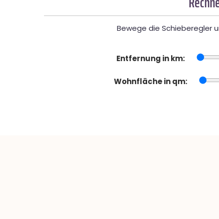
Rechne
Bewege die Schieberegler un
Entfernung in km:
Wohnfläche in qm: