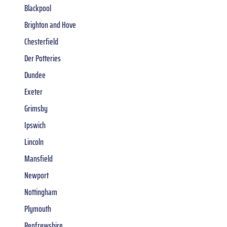
Blackpool
Brighton and Hove
Chesterfield
Der Potteries
Dundee
Exeter
Grimsby
Ipswich
Lincoln
Mansfield
Newport
Nottingham
Plymouth
Renfrewshire