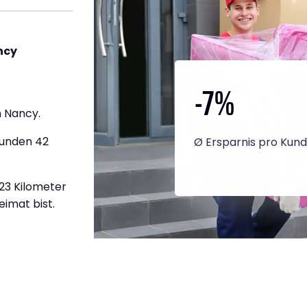
ncy
-7
%
 Nancy.
tunden 42
Ø Ersparnis pro Kun
323 Kilometer
eimat bist.