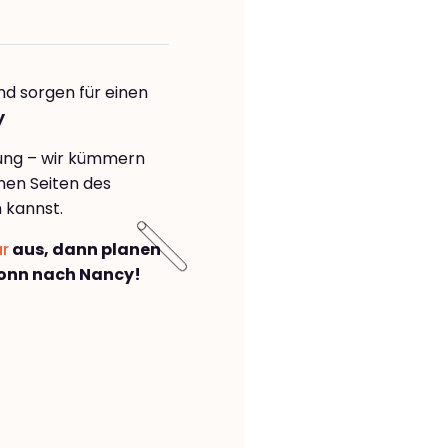
nd sorgen für einen
y
rung – wir kümmern
önen Seiten des
 kannst.
ar
aus, dann planen
onn nach Nancy!