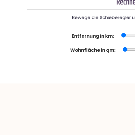
Rechne
Bewege die Schieberegler un
Entfernung in km:
Wohnfläche in qm: