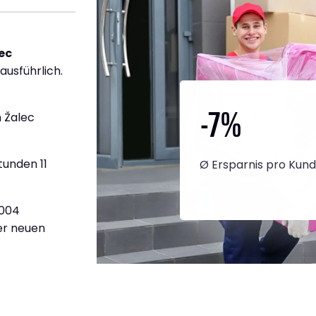
ec
ausführlich.
-7
%
 Žalec
tunden 11
Ø Ersparnis pro Kun
.004
ner neuen