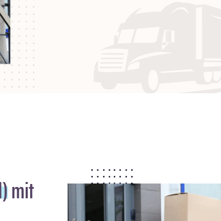
d)
mit