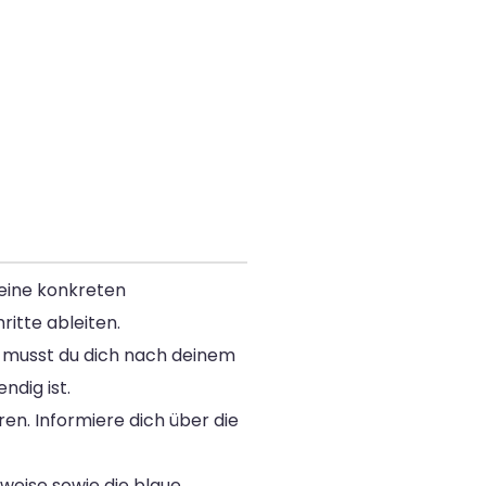
keine konkreten
itte ableiten.
 musst du dich nach deinem
dig ist.
en. Informiere dich über die
eise sowie die blaue