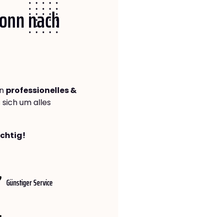
Bonn nach
in
professionelles &
s sich um alles
ichtig!
Günstiger Service