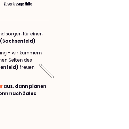
Zuverlässige Hilfe
nd sorgen für einen
 (Sachsenfeld)
rung – wir kümmern
önen Seiten des
enfeld)
freuen
ar
aus, dann planen
onn nach Žalec