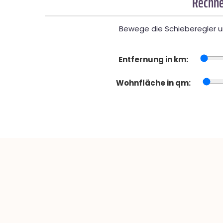
Rechne
Bewege die Schieberegler un
Entfernung in km:
Wohnfläche in qm: