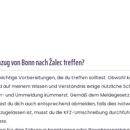
zug von Bonn nach Žalec treffen?
wichtige Vorbereitungen, die du treffen solltest. Obwohl 
 auf meinem Wissen und Verständnis einige nützliche Schr
ine An- und Ummeldung kümmerst. Gemäß dem Meldegesetz
t du dich auch entsprechend abmelden, falls dies notwen
zugelassen ist, musst du die KFZ-Umschreibung durchführ
ess.
en für dein Fahrzeug beantragen oder Bewohnerparkausw