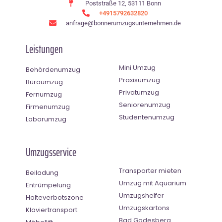
Poststraße 12, 53111 Bonn
+4915792632820
anfrage@bonnerumzugsunternehmen.de
Leistungen
Mini Umzug
Behördenumzug
Praxisumzug
Büroumzug
Privatumzug
Fernumzug
Seniorenumzug
Firmenumzug
Studentenumzug
Laborumzug
Umzugsservice
Transporter mieten
Beiladung
Umzug mit Aquarium
Entrümpelung
Umzugshelfer
Halteverbotszone
Umzugskartons
Klaviertransport
Bad Godesberg