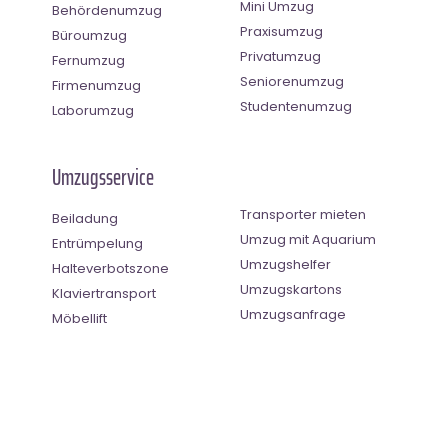
Mini Umzug
Behördenumzug
Praxisumzug
Büroumzug
Privatumzug
Fernumzug
Seniorenumzug
Firmenumzug
Studentenumzug
Laborumzug
Umzugsservice
Transporter mieten
Beiladung
Umzug mit Aquarium
Entrümpelung
Umzugshelfer
Halteverbotszone
Umzugskartons
Klaviertransport
Umzugsanfrage
Möbellift