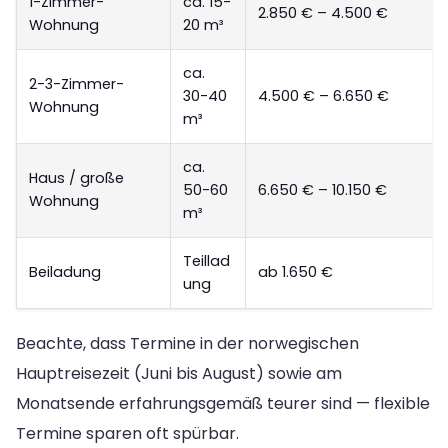
1-Zimmer-
ca. 15-
2.850 € – 4.500 €
Wohnung
20 m³
ca.
2-3-Zimmer-
30-40
4.500 € – 6.650 €
Wohnung
m³
ca.
Haus / große
50-60
6.650 € – 10.150 €
Wohnung
m³
Teillad
Beiladung
ab 1.650 €
ung
Beachte, dass Termine in der norwegischen
Hauptreisezeit (Juni bis August) sowie am
Monatsende erfahrungsgemäß teurer sind — flexible
Termine sparen oft spürbar.