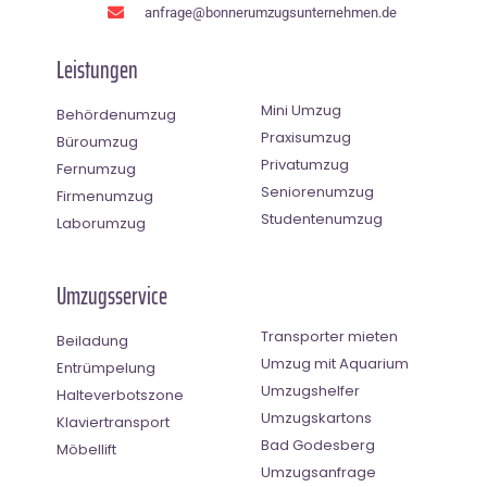
anfrage@bonnerumzugsunternehmen.de
Leistungen
Mini Umzug
Behördenumzug
Praxisumzug
Büroumzug
Privatumzug
Fernumzug
Seniorenumzug
Firmenumzug
Studentenumzug
Laborumzug
Umzugsservice
Transporter mieten
Beiladung
Umzug mit Aquarium
Entrümpelung
Umzugshelfer
Halteverbotszone
Umzugskartons
Klaviertransport
Bad Godesberg
Möbellift
Umzugsanfrage