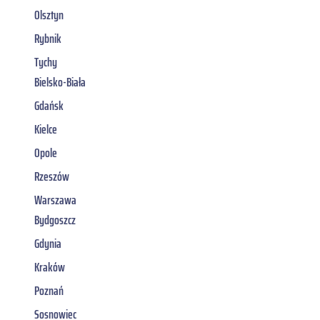
Olsztyn
Rybnik
Tychy
Bielsko-Biała
Gdańsk
Kielce
Opole
Rzeszów
Warszawa
Bydgoszcz
Gdynia
Kraków
Poznań
Sosnowiec