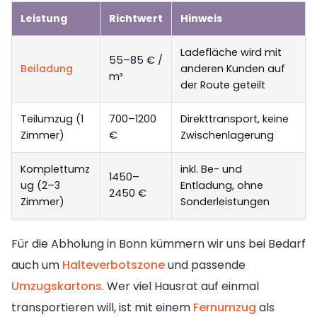
Leistung
Richtwert
Hinweis
Ladefläche wird mit
55–85 € /
Beiladung
anderen Kunden auf
m³
der Route geteilt
Teilumzug (1
700–1200
Direkttransport, keine
Zimmer)
€
Zwischenlagerung
Komplettumz
inkl. Be- und
1450–
ug (2–3
Entladung, ohne
2450 €
Zimmer)
Sonderleistungen
Für die Abholung in Bonn kümmern wir uns bei Bedarf
auch um
Halteverbotszone
und passende
Umzugskartons
. Wer viel Hausrat auf einmal
transportieren will, ist mit einem
Fernumzug
als