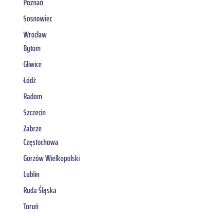
Poznań
Sosnowiec
Wrocław
Bytom
Gliwice
Łódź
Radom
Szczecin
Zabrze
Częstochowa
Gorzów Wielkopolski
Lublin
Ruda Śląska
Toruń