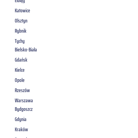
Elbląg
Katowice
Olsztyn
Rybnik
Tychy
Bielsko-Biała
Gdańsk
Kielce
Opole
Rzeszów
Warszawa
Bydgoszcz
Gdynia
Kraków