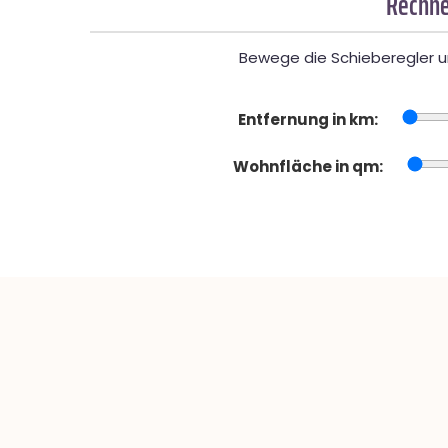
Rechne
Bewege die Schieberegler un
Entfernung in km:
Wohnfläche in qm: