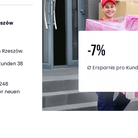
eszów
-7
%
 Rzeszów.
Stunden 38
Ø Ersparnis pro Kun
.248
ner neuen