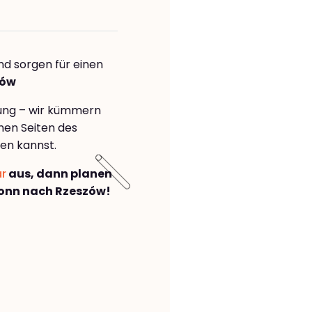
nd sorgen für einen
zów
rung – wir kümmern
önen Seiten des
en kannst.
ar
aus, dann planen
onn nach Rzeszów!