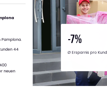
amplona
-7
%
h Pamplona.
Stunden 44
Ø Ersparnis pro Kun
.400
ner neuen