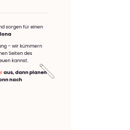
nd sorgen für einen
plona
rung – wir kümmern
önen Seiten des
euen kannst.
ar
aus, dann planen
onn nach