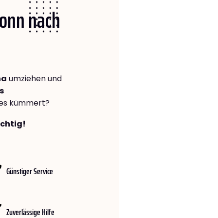
Bonn nach
na
umziehen und
s
lles kümmert?
ichtig!
Günstiger Service
Zuverlässige Hilfe