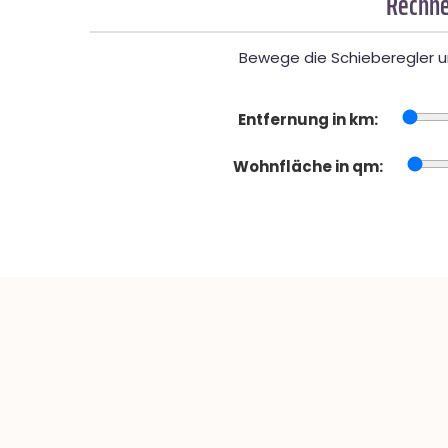
Rechne
Bewege die Schieberegler un
Entfernung in km:
Wohnfläche in qm: