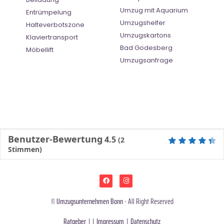
Umzug mit Aquarium
Entrümpelung
Umzugshelfer
Halteverbotszone
Umzugskartons
Klaviertransport
Bad Godesberg
Möbellift
Umzugsanfrage
Benutzer-Bewertung
4.5
(
2
Stimmen)
©
Umzugsunternehmen Bonn
- All Right Reserved
Ratgeber
| |
Impressum
|
Datenschutz