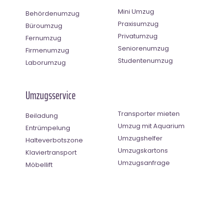
Mini Umzug
Behördenumzug
Praxisumzug
Büroumzug
Privatumzug
Fernumzug
Seniorenumzug
Firmenumzug
Studentenumzug
Laborumzug
Umzugsservice
Transporter mieten
Beiladung
Umzug mit Aquarium
Entrümpelung
Umzugshelfer
Halteverbotszone
Umzugskartons
Klaviertransport
Umzugsanfrage
Möbellift