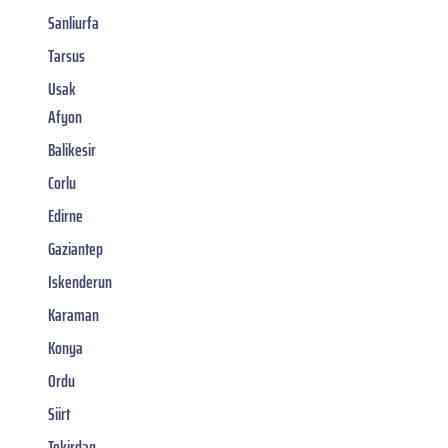
Sanliurfa
Tarsus
Usak
Afyon
Balikesir
Corlu
Edirne
Gaziantep
Iskenderun
Karaman
Konya
Ordu
Siirt
Tekirdag