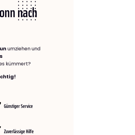
Bonn nach
run
umziehen und
s
lles kümmert?
ichtig!
Günstiger Service
Zuverlässige Hilfe