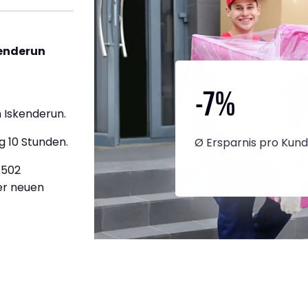
kenderun
-7
%
 Iskenderun.
g 10 Stunden.
Ø Ersparnis pro Kun
.502
ner neuen