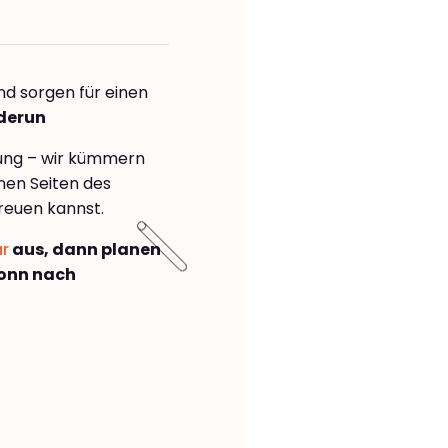
nd sorgen für einen
nderun
rung – wir kümmern
önen Seiten des
reuen kannst.
ar
aus, dann planen
onn nach