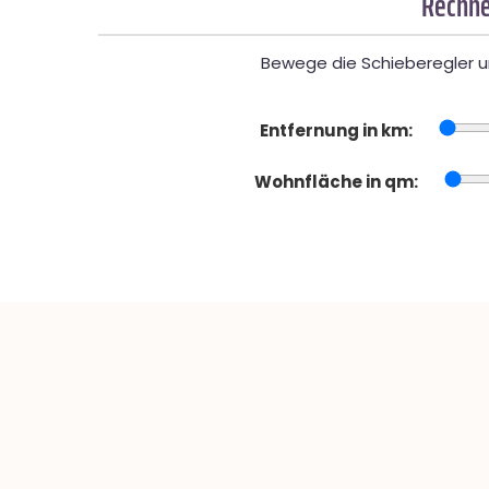
Rechne
Bewege die Schieberegler un
Entfernung in km:
Wohnfläche in qm: