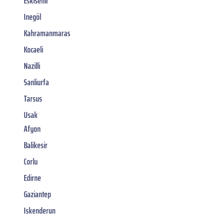
Eskisehir
Inegöl
Kahramanmaras
Kocaeli
Nazilli
Sanliurfa
Tarsus
Usak
Afyon
Balikesir
Corlu
Edirne
Gaziantep
Iskenderun