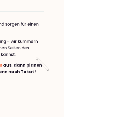
nd sorgen für einen
t
rung – wir kümmern
önen Seiten des
 kannst.
ar
aus, dann planen
onn nach Tokat!