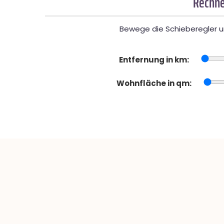
Rechne
Bewege die Schieberegler un
Entfernung in km:
Wohnfläche in qm: