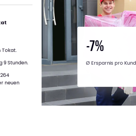
kat
-7
%
 Tokat.
g 9 Stunden.
Ø Ersparnis pro Kun
3.264
ner neuen