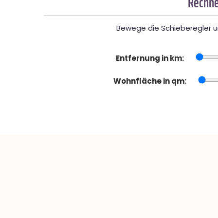
Rechne
Bewege die Schieberegler un
Entfernung in km:
Wohnfläche in qm: