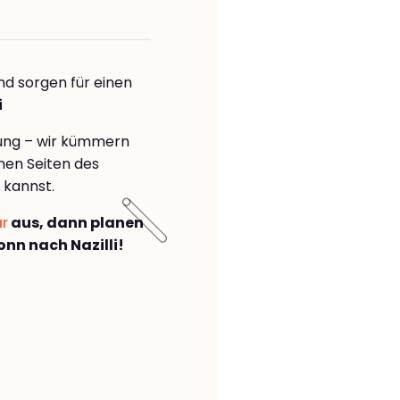
nd sorgen für einen
i
rung – wir kümmern
önen Seiten des
 kannst.
ar
aus, dann planen
nn nach Nazilli!