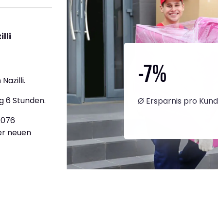
lli
-7
%
azilli.
g 6 Stunden.
Ø Ersparnis pro Kun
3.076
ner neuen