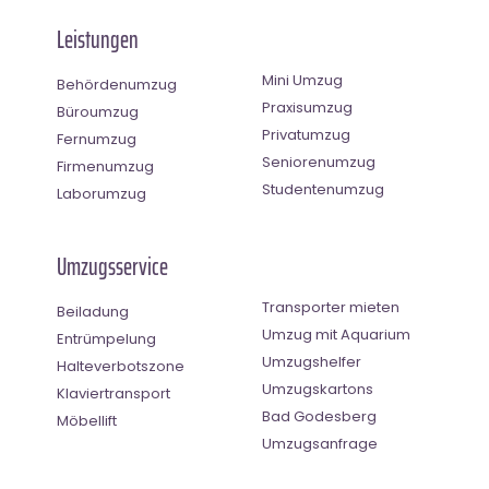
Leistungen
Mini Umzug
Behördenumzug
Praxisumzug
Büroumzug
Privatumzug
Fernumzug
Seniorenumzug
Firmenumzug
Studentenumzug
Laborumzug
Umzugsservice
Transporter mieten
Beiladung
Umzug mit Aquarium
Entrümpelung
Umzugshelfer
Halteverbotszone
Umzugskartons
Klaviertransport
Bad Godesberg
Möbellift
Umzugsanfrage