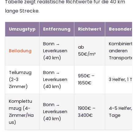
Tabelle zeigt realistische Richtwerte für die 40 km
lange Strecke.
Umzugstyp
Entfernung
Richtwert
Besonderhe
Bonn →
Kombiniert m
ab
Beiladung
Leverkusen
anderen
50€/m³
(40 km)
Transporten
Teilumzug
Bonn →
950€ –
(2-3
Leverkusen
3 Helfer, 1 Ta
1650€
Zimmer)
(40 km)
Komplettu
Bonn →
mzug (4-
1900€ –
4-5 Helfer, 1
Leverkusen
Zimmer/Ha
3400€
Tage
(40 km)
us)