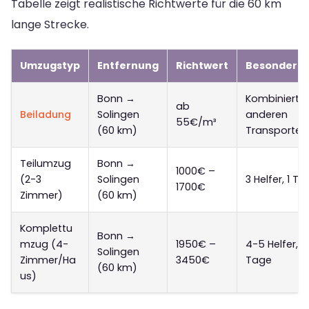
Tabelle zeigt realistische Richtwerte für die 60 km
lange Strecke.
Umzugstyp
Entfernung
Richtwert
Besonderhe
Bonn →
Kombiniert m
ab
Beiladung
Solingen
anderen
55€/m³
(60 km)
Transporten
Teilumzug
Bonn →
1000€ –
(2-3
Solingen
3 Helfer, 1 Ta
1700€
Zimmer)
(60 km)
Komplettu
Bonn →
mzug (4-
1950€ –
4-5 Helfer, 1
Solingen
Zimmer/Ha
3450€
Tage
(60 km)
us)