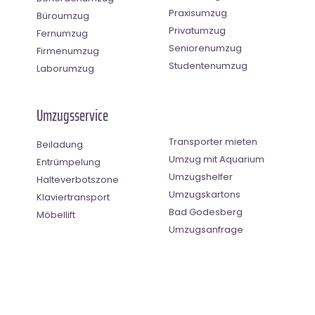
Praxisumzug
Büroumzug
Privatumzug
Fernumzug
Seniorenumzug
Firmenumzug
Studentenumzug
Laborumzug
Umzugsservice
Transporter mieten
Beiladung
Umzug mit Aquarium
Entrümpelung
Umzugshelfer
Halteverbotszone
Umzugskartons
Klaviertransport
Bad Godesberg
Möbellift
Umzugsanfrage