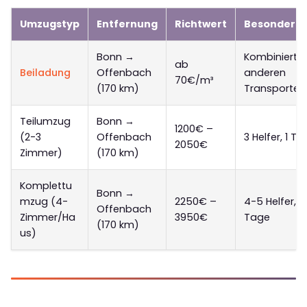
Umzugstyp
Entfernung
Richtwert
Besonderhe
Bonn →
Kombiniert m
ab
Beiladung
Offenbach
anderen
70€/m³
(170 km)
Transporten
Teilumzug
Bonn →
1200€ –
(2-3
Offenbach
3 Helfer, 1 Ta
2050€
Zimmer)
(170 km)
Komplettu
Bonn →
mzug (4-
2250€ –
4-5 Helfer, 1
Offenbach
Zimmer/Ha
3950€
Tage
(170 km)
us)