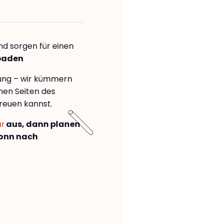
nd sorgen für einen
sbaden
rung – wir kümmern
önen Seiten des
reuen kannst.
ar
aus, dann planen
onn nach