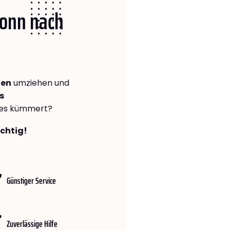
Bonn nach
den
umziehen und
s
lles kümmert?
ichtig!
Günstiger Service
Zuverlässige Hilfe