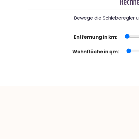
Rechne
Bewege die Schieberegler un
Entfernung in km:
Wohnfläche in qm: