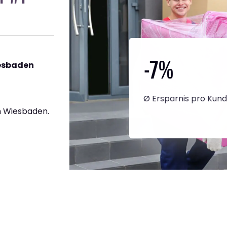
-7
%
esbaden
Ø Ersparnis pro Kun
h Wiesbaden.