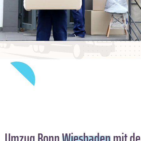
Umzug Bonn
Wiesbaden
mit de